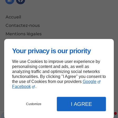
Accueil
Contactez-nous
Mentions légales
Plan du site
Your privacy is our priority
We use Cookies to improve user experience by
Haut de page
personalising content and ads, as well as
analyzing traffic and optimizing social networks
functionalities. By clicking "I Agree" you consent to
the use of Cookies from our providers
Google
Facebook
.
I AGREE
Customize